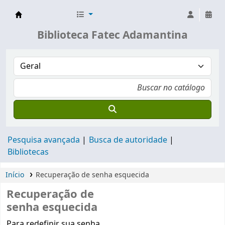
Biblioteca Fatec Adamantina
Biblioteca Fatec Adamantina
Pesquisa avançada
Busca de autoridade
Bibliotecas
Início
Recuperação de senha esquecida
Recuperação de
senha esquecida
Recuperação de senha
Para redefinir sua senha,